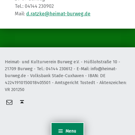
Tel.: 04144 230902
Mail:
d.ratzke@heimat-burweg.de
Skip back to main navigation
Heimat- und Kulturverein Burweg e.V. - Hüßlohstraße 10 -
21709 Burweg - Tel.: 04144 230612 - E-Mail: info@heimat-
burweg.de - Volksbank Stade-Cuxhaven - IBAN: DE
42241910150018405501 - Amtsgericht Tostedt - Aktenzeichen:
VR 201250
Vereinsvorsitzender
Back to top ↑
Menu