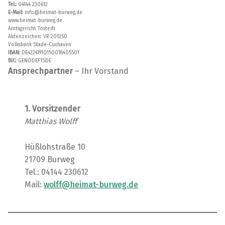
Tel.:
04144 230612
E-Mail:
info@heimat-burweg.de
www.heimat-burweg.de
Amtsgericht Tostedt
Aktenzeichen: VR 201250
Volksbank Stade-Cuxhaven
IBAN:
DE42241910150018405501
BIC:
GENODEF1SDE
Ansprechpartner
– Ihr Vorstand
1. Vorsitzender
Matthias Wolff
Hüßlohstraße 10
21709 Burweg
Tel.: 04144 230612
Mail:
wolff@heimat-burweg.de